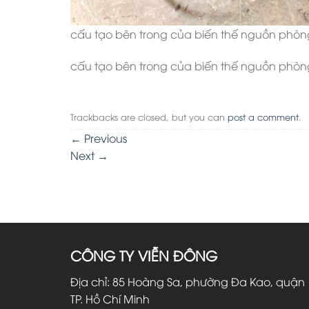
cấu tạo bên trong của biến thế nguồn phòng
cấu tạo bên trong của biến thế nguồn phòng
Trackbacks are closed, but you can
post a comment
.
←
Previous
Next
→
CÔNG TY VIỄN ĐÔNG
Địa chỉ: 85 Hoàng Sa, phường Đa Kao, quận 
TP. Hồ Chí Minh