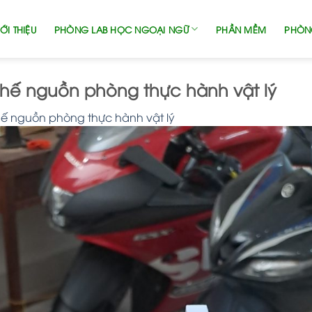
ỚI THIỆU
PHÒNG LAB HỌC NGOẠI NGỮ
PHẦN MỀM
PHÒN
thế nguồn phòng thực hành vật lý
hế nguồn phòng thực hành vật lý