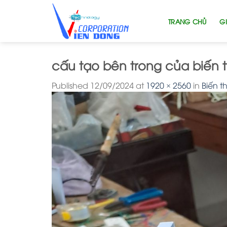
Skip
to
TRANG CHỦ
GI
content
cấu tạo bên trong của biến 
Published
12/09/2024
at
1920 × 2560
in
Biến t