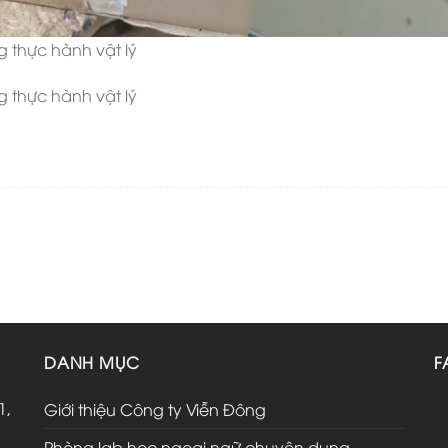
 thực hành vật lý
 thực hành vật lý
DANH MỤC
F
1,
Giới thiệu Công ty Viễn Đông
Phòng lab học ngoại ngữ chuyên dụng