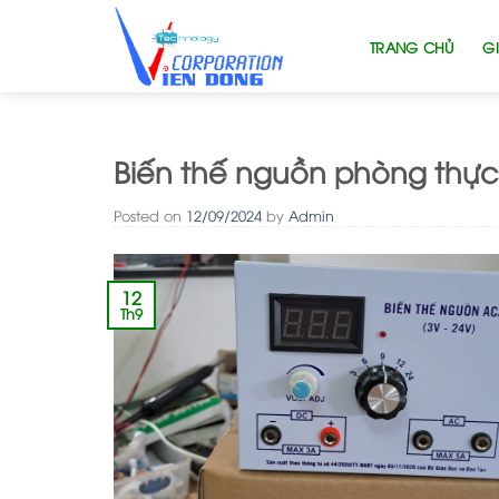
Skip
to
TRANG CHỦ
GI
content
Biến thế nguồn phòng thực 
Posted on
12/09/2024
by
Admin
12
Th9