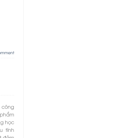
omment
a công
n phẩm
ng học
u tính
ất đảm