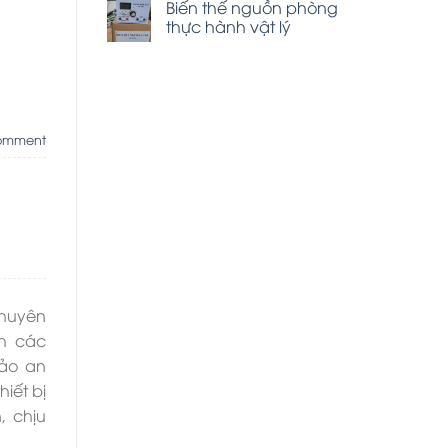
Biến thế nguồn phòng
thực hành vật lý
omment
chuyên
h các
ảo an
iết bị
, chịu