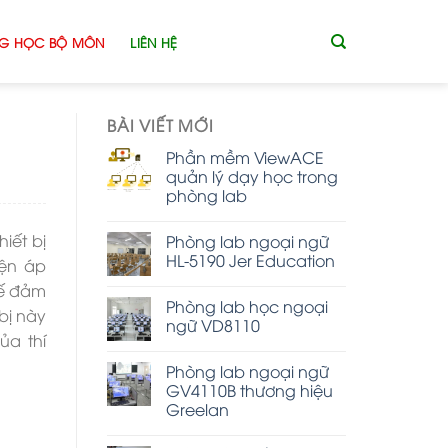
G HỌC BỘ MÔN
LIÊN HỆ
BÀI VIẾT MỚI
Phần mềm ViewACE
quản lý dạy học trong
phòng lab
iết bị
Phòng lab ngoại ngữ
HL-5190 Jer Education
iện áp
thế đảm
Phòng lab học ngoại
bị này
ngữ VD8110
ủa thí
Phòng lab ngoại ngữ
GV4110B thương hiệu
Greelan