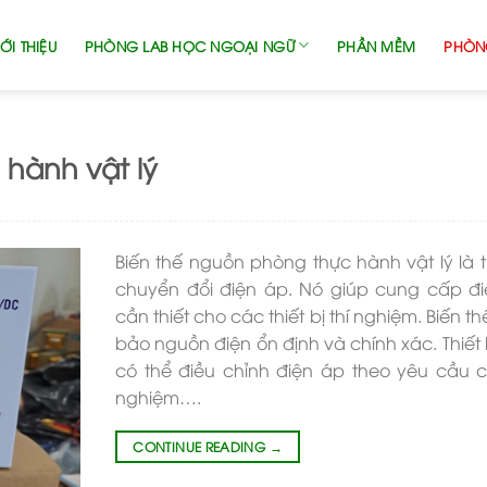
ỚI THIỆU
PHÒNG LAB HỌC NGOẠI NGỮ
PHẦN MỀM
PHÒN
hành vật lý
Biến thế nguồn phòng thực hành vật lý là th
chuyển đổi điện áp. Nó giúp cung cấp đ
cần thiết cho các thiết bị thí nghiệm. Biến 
bảo nguồn điện ổn định và chính xác. Thiết 
có thể điều chỉnh điện áp theo yêu cầu c
nghiệm….
CONTINUE READING
→