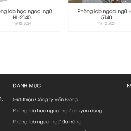
ng lab học ngoại ngữ
Phòng lab ngoại ngữ H
HL-2140
5140
Th9 12, 2024
Th9 12, 2024
DANH MỤC
F
1,
Giới thiệu Công ty Viễn Đông
Phòng lab học ngoại ngữ chuyên dụng
Phòng lab ngoại ngữ đa năng