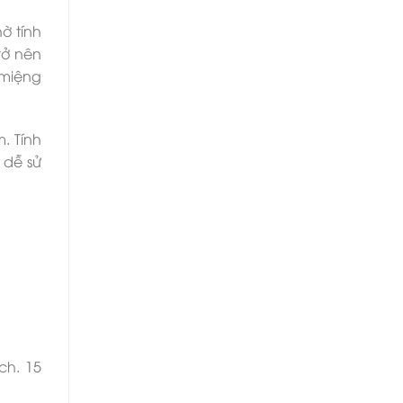
ờ tính
rở nên
 miệng
. Tính
 dễ sử
ch. 15