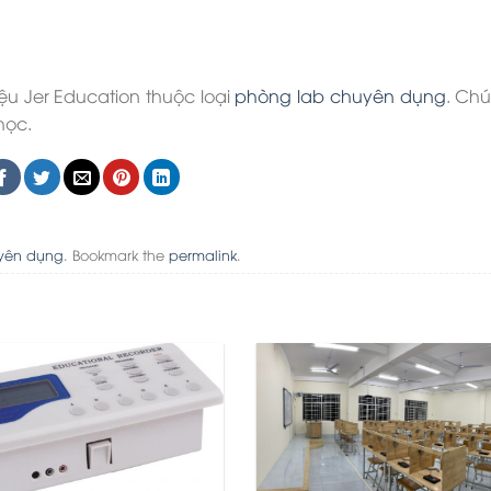
ệu Jer Education thuộc loại
phòng lab chuyên dụng
. Chú
học.
uyên dụng
. Bookmark the
permalink
.