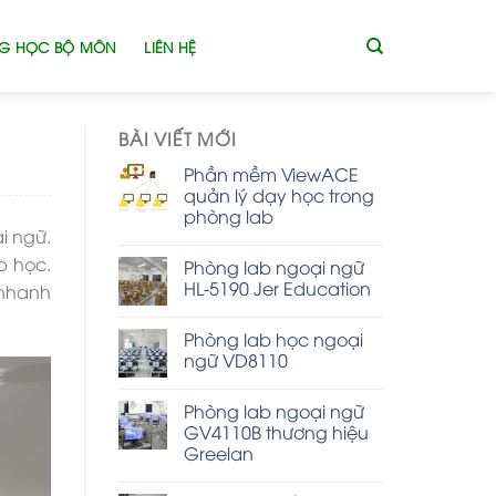
G HỌC BỘ MÔN
LIÊN HỆ
BÀI VIẾT MỚI
Phần mềm ViewACE
quản lý dạy học trong
phòng lab
i ngữ.
p học.
Phòng lab ngoại ngữ
HL-5190 Jer Education
 nhanh
Phòng lab học ngoại
ngữ VD8110
Phòng lab ngoại ngữ
GV4110B thương hiệu
Greelan