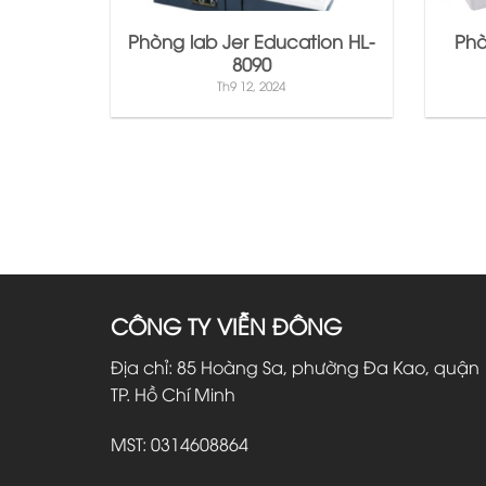
Phòng lab Jer Education HL-
Phò
8090
Th9 12, 2024
CÔNG TY VIỄN ĐÔNG
Địa chỉ: 85 Hoàng Sa, phường Đa Kao, quận 
TP. Hồ Chí Minh
MST: 0314608864