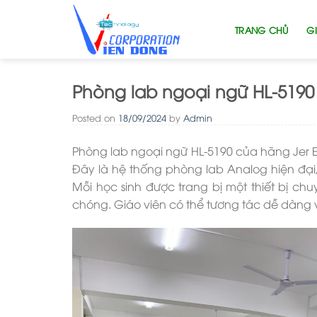
Skip
to
TRANG CHỦ
GI
content
Phòng lab ngoại ngữ HL-5190
Posted on
18/09/2024
by
Admin
Phòng lab ngoại ngữ HL-5190 của hãng Jer E
Đây là hệ thống phòng lab Analog hiện đại,
Mỗi học sinh được trang bị một thiết bị ch
chóng. Giáo viên có thể tương tác dễ dàng v