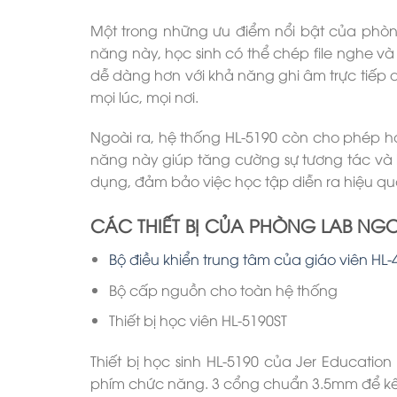
Một trong những ưu điểm nổi bật của phòng l
năng này, học sinh có thể chép file nghe và
dễ dàng hơn với khả năng ghi âm trực tiếp qu
mọi lúc, mọi nơi.
Ngoài ra, hệ thống HL-5190 còn cho phép học
năng này giúp tăng cường sự tương tác và hỗ 
dụng, đảm bảo việc học tập diễn ra hiệu quả
CÁC THIẾT BỊ CỦA PHÒNG LAB NGO
Bộ điều khiển trung tâm của giáo viên HL
Bộ cấp nguồn cho toàn hệ thống
Thiết bị học viên HL-5190ST
Thiết bị học sinh HL-5190 của Jer Education 
phím chức năng. 3 cổng chuẩn 3.5mm để kết n