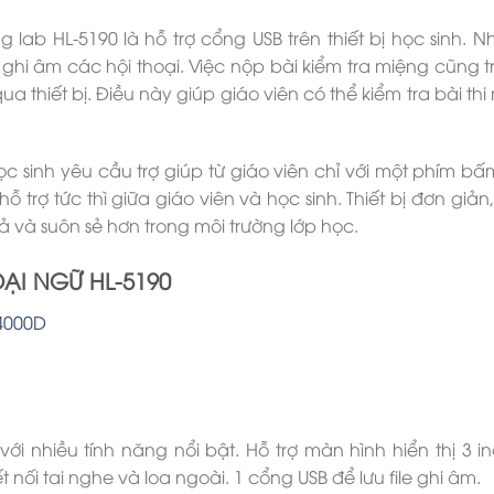
ab HL-5190 là hỗ trợ cổng USB trên thiết bị học sinh. Nh
 ghi âm các hội thoại. Việc nộp bài kiểm tra miệng cũng t
a thiết bị. Điều này giúp giáo viên có thể kiểm tra bài thi
 sinh yêu cầu trợ giúp từ giáo viên chỉ với một phím bấm
trợ tức thì giữa giáo viên và học sinh. Thiết bị đơn giản,
 và suôn sẻ hơn trong môi trường lớp học.
ẠI NGỮ HL-5190
-4000D
với nhiều tính năng nổi bật. Hỗ trợ màn hình hiển thị 3 in
ối tai nghe và loa ngoài. 1 cổng USB để lưu file ghi âm.