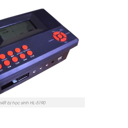
hiết bị học sinh HL-5190