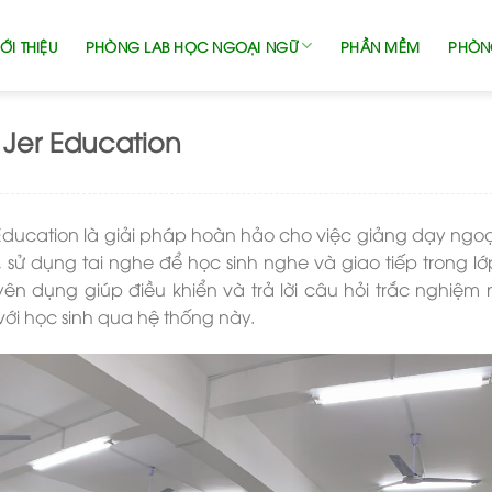
ỚI THIỆU
PHÒNG LAB HỌC NGOẠI NGỮ
PHẦN MỀM
PHÒN
 Jer Education
ducation là giải pháp hoàn hảo cho việc giảng dạy ngoạ
 sử dụng tai nghe để học sinh nghe và giao tiếp trong lớ
uyên dụng giúp điều khiển và trả lời câu hỏi trắc nghiệm
ới học sinh qua hệ thống này.