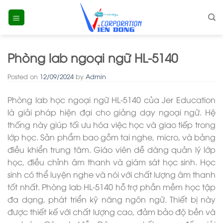
Skip
to
content
Phòng lab ngoại ngữ HL-5140
Posted on
12/09/2024
by
Admin
Phòng lab học ngoại ngữ HL-5140 của Jer Education
là giải pháp hiện đại cho giảng dạy ngoại ngữ. Hệ
thống này giúp tối ưu hóa việc học và giao tiếp trong
lớp học. Sản phẩm bao gồm tai nghe, micro, và bảng
điều khiển trung tâm. Giáo viên dễ dàng quản lý lớp
học, điều chỉnh âm thanh và giám sát học sinh. Học
sinh có thể luyện nghe và nói với chất lượng âm thanh
tốt nhất. Phòng lab HL-5140 hỗ trợ phần mềm học tập
đa dạng, phát triển kỹ năng ngôn ngữ. Thiết bị này
được thiết kế với chất lượng cao, đảm bảo độ bền và