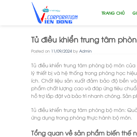
Skip
to
TRANG CHỦ
GI
content
Tủ điều khiển trung tâm phò
Posted on
11/09/2024
by
Admin
Tủ điều khiển trung tâm phòng bộ môn của 
lý thiết bị và hệ thống trong phòng học hiệu
ích. Chất liệu sản xuất đảm bảo độ bền v
phẩm chất lượng cao và đáp ứng tiêu chuẩn 
hỗ trợ lắp đặt và bảo trì nhanh chóng. Sản
Tủ điều khiển trung tâm phòng bộ môn: Quả
ứng dụng trong phòng thực hành bộ môn.
Tổng quan về sản phẩm biến thế