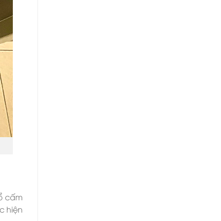
 ổ cấm
c hiện