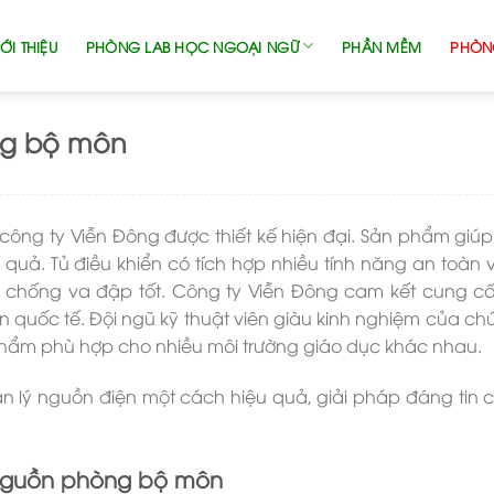
ỚI THIỆU
PHÒNG LAB HỌC NGOẠI NGỮ
PHẦN MỀM
PHÒN
ng bộ môn
công ty Viễn Đông được thiết kế hiện đại. Sản phẩm giú
 quả. Tủ điều khiển có tích hợp nhiều tính năng an toàn v
à chống va đập tốt. Công ty Viễn Đông cam kết cung c
quốc tế. Đội ngũ kỹ thuật viên giàu kinh nghiệm của chú
 phẩm phù hợp cho nhiều môi trường giáo dục khác nhau.
n lý nguồn điện một cách hiệu quả, giải pháp đáng tin 
 nguồn phòng bộ môn