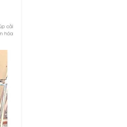
úp cải
ản hóa