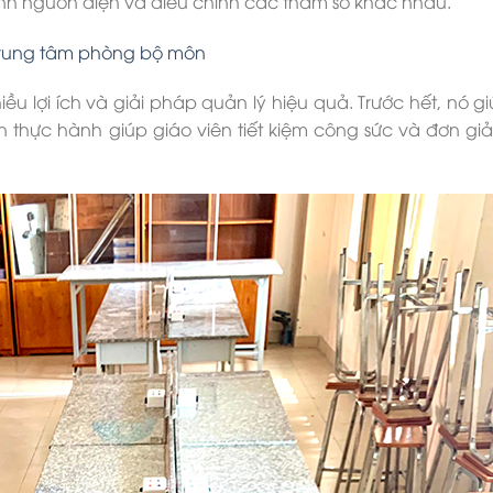
ỉnh nguồn điện và điều chỉnh các tham số khác nhau.
 trung tâm phòng bộ môn
ều lợi ích và giải pháp quản lý hiệu quả. Trước hết, nó gi
ện thực hành giúp giáo viên tiết kiệm công sức và đơn gi