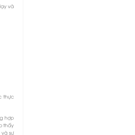
dạy và
c thực
ng hợp
o thấy
 và sự