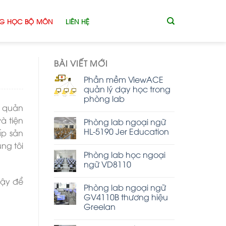
G HỌC BỘ MÔN
LIÊN HỆ
BÀI VIẾT MỚI
Phần mềm ViewACE
quản lý dạy học trong
phòng lab
p quản
à tiện
Phòng lab ngoại ngữ
HL-5190 Jer Education
ấp sản
ng tôi
Phòng lab học ngoại
ngữ VD8110
cậy để
Phòng lab ngoại ngữ
GV4110B thương hiệu
Greelan