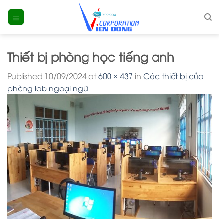
Skip
to
content
Thiết bị phòng học tiếng anh
Published
10/09/2024
at
600 × 437
in
Các thiết bị của
phòng lab ngoại ngữ