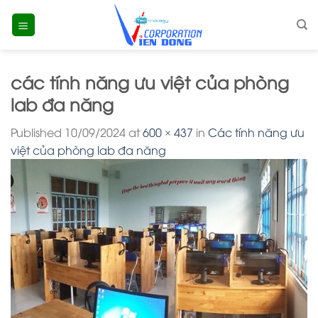
Skip
to
content
các tính năng ưu việt của phòng
lab đa năng
Published
10/09/2024
at
600 × 437
in
Các tính năng ưu
việt của phòng lab đa năng