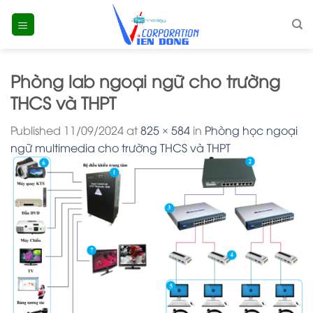
Skip
to
content
Phòng lab ngoại ngữ cho trường
THCS và THPT
Published
11/09/2024
at
825 × 584
in
Phòng học ngoại
ngữ multimedia cho trường THCS và THPT