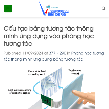
Skip
to
content
Cấu tạo bảng tương tác thông
minh ứng dụng vào phòng học
tương tác
Published
11/09/2024
at
377 × 290
in
Phòng học tương
tác thông minh ứng dụng bảng tương tác