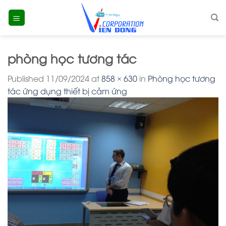
Skip
to
content
phòng học tương tác
Published
11/09/2024
at
858 × 630
in
Phòng học tương
tác ứng dụng thiết bị cảm ứng