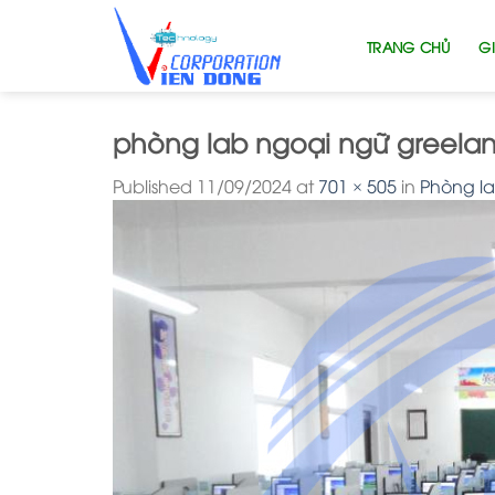
Skip
to
TRANG CHỦ
GI
content
phòng lab ngoại ngữ greela
Published
11/09/2024
at
701 × 505
in
Phòng l