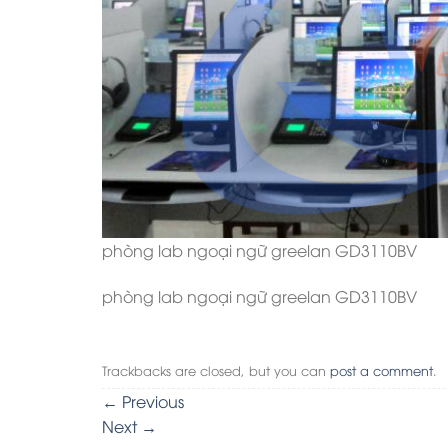
phòng lab ngoại ngữ greelan GD3110BV
phòng lab ngoại ngữ greelan GD3110BV
Trackbacks are closed, but you can
post a comment
.
←
Previous
Next
→