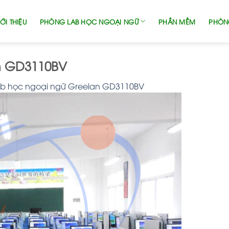
ỚI THIỆU
PHÒNG LAB HỌC NGOẠI NGỮ
PHẦN MỀM
PHÒN
n GD3110BV
ab học ngoại ngữ Greelan GD3110BV