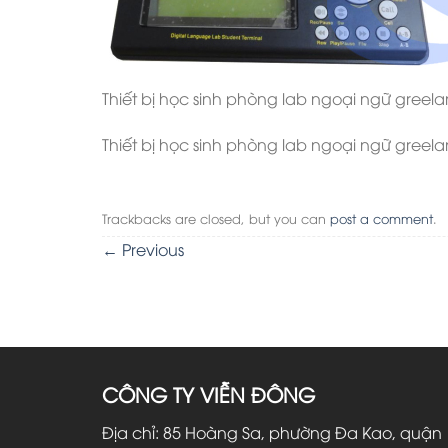
Thiết bị học sinh phòng lab ngoại ngữ gree
Thiết bị học sinh phòng lab ngoại ngữ gree
Trackbacks are closed, but you can
post a comment
.
←
Previous
CÔNG TY VIỄN ĐÔNG
Địa chỉ: 85 Hoàng Sa, phường Đa Kao, quận 