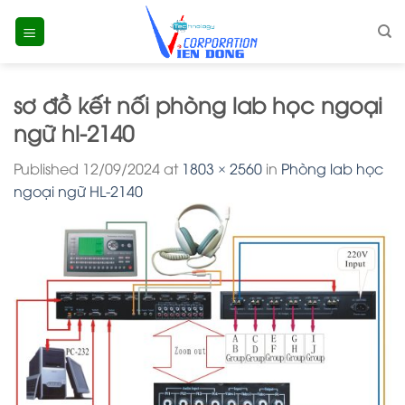
Skip
to
content
sơ đồ kết nối phòng lab học ngoại
ngữ hl-2140
Published
12/09/2024
at
1803 × 2560
in
Phòng lab học
ngoại ngữ HL-2140