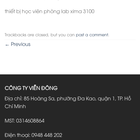
thiết bị học viên phòng lab xima 3100
Trackbacks are closed, but you can
post a comment
.
←
Previous
CÔNG TY VIỄN ĐÔNG
Địa chỉ: 85 Hoàng Sa, phường Đa Kao, quận 1, TP. Hồ
Chí Minh
MST: 0314608864
Điện thoại: 0948 448 202