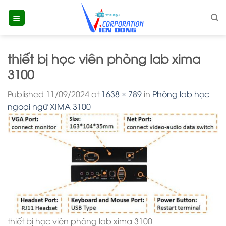
Skip
to
content
thiết bị học viên phòng lab xima
3100
Published
11/09/2024
at
1638 × 789
in
Phòng lab học
ngoại ngữ XIMA 3100
thiết bị học viên phòng lab xima 3100