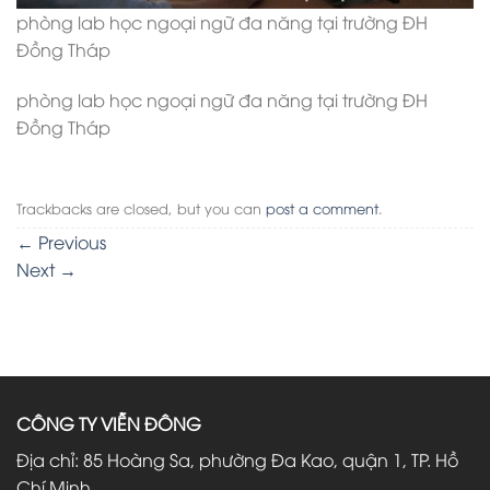
phòng lab học ngoại ngữ đa năng tại trường ĐH
Đồng Tháp
phòng lab học ngoại ngữ đa năng tại trường ĐH
Đồng Tháp
Trackbacks are closed, but you can
post a comment
.
←
Previous
Next
→
CÔNG TY VIỄN ĐÔNG
Địa chỉ: 85 Hoàng Sa, phường Đa Kao, quận 1, TP. Hồ
Chí Minh