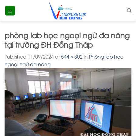
Skip
to
content
phòng lab học ngoại ngữ đa năng
tại trường ĐH Đồng Tháp
Published
11/09/2024
at
544 × 302
in
Phòng lab học
ngoại ngữ đa năng