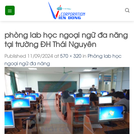
Skip
to
content
phòng lab học ngoại ngữ đa năng
tại trường ĐH Thái Nguyên
Published
11/09/2024
at
570 × 320
in
Phòng lab học
ngoại ngữ đa năng