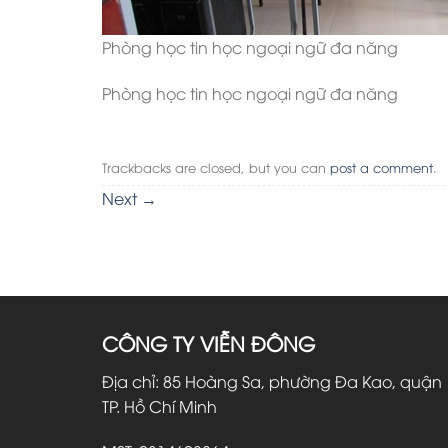
Phòng học tin học ngoại ngữ đa năng
Phòng học tin học ngoại ngữ đa năng
Trackbacks are closed, but you can
post a comment
.
Next
→
CÔNG TY VIỄN ĐÔNG
Địa chỉ: 85 Hoàng Sa, phường Đa Kao, quận 
TP. Hồ Chí Minh