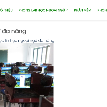
ỚI THIỆU
PHÒNG LAB HỌC NGOẠI NGỮ
PHẦN MỀM
PHÒN
ữ đa năng
c tin học ngoại ngữ đa năng