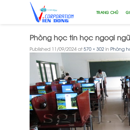
Skip
to
TRANG CHỦ
GI
content
Phòng học tin học ngoại ng
Published
11/09/2024
at
570 × 302
in
Phòng họ