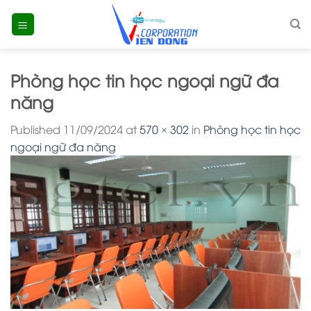
Skip
to
content
Phòng học tin học ngoại ngữ đa
năng
Published
11/09/2024
at
570 × 302
in
Phòng học tin học
ngoại ngữ đa năng