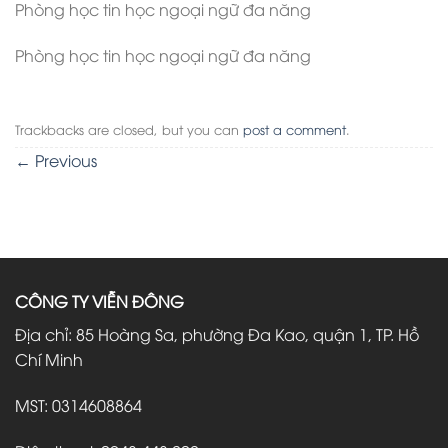
Phòng học tin học ngoại ngữ đa năng
Phòng học tin học ngoại ngữ đa năng
Trackbacks are closed, but you can
post a comment
.
←
Previous
CÔNG TY VIỄN ĐÔNG
Địa chỉ: 85 Hoàng Sa, phường Đa Kao, quận 1, TP. Hồ
Chí Minh
MST: 0314608864