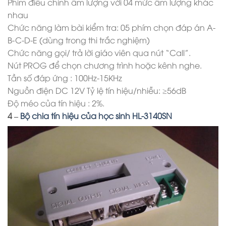
Phím điều chỉnh âm lượng với 04 mức âm lượng khác
nhau
Chức năng làm bài kiểm tra: 05 phím chọn đáp án A-
B-C-D-E (dùng trong thi trắc nghiệm)
Chức năng gọi/ trả lời giáo viên qua nút “Call”.
Nút PROG để chọn chương trình hoặc kênh nghe.
Tần số đáp ứng : 100Hz-15KHz
Nguồn điện DC 12V Tỷ lệ tín hiệu/nhiễu: ≥56dB
Độ méo của tín hiệu : 2%.
4 –
Bộ chia tín hiệu của học sinh HL-3140SN