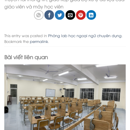
giáo viên và máy học viên
This entry was posted in
Phòng lab học ngoại ngữ chuyên dụng
.
Bookmark the
permalink
.
Bài viết liên quan