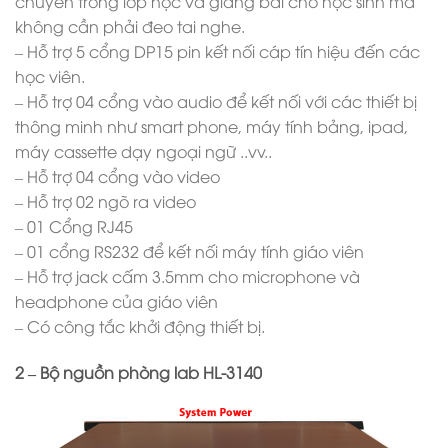
chuyển trong lớp học và giảng bài cho học sinh mà
không cần phải đeo tai nghe.
– Hỗ trợ 5 cổng DP15 pin kết nối cáp tín hiệu đến các
học viên.
– Hỗ trợ 04 cổng vào audio để kết nối với các thiết bị
thông minh như smart phone, máy tính bảng, ipad,
máy cassette dạy ngoại ngữ ..vv..
– Hỗ trợ 04 cổng vào video
– Hỗ trợ 02 ngõ ra video
– 01 Cổng RJ45
– 01 cổng RS232 để kết nối máy tính giáo viên
– Hỗ trợ jack cấm 3.5mm cho microphone và
headphone của giáo viên
– Có công tắc khởi động thiết bị.
2 – Bộ nguồn phòng lab HL-3140