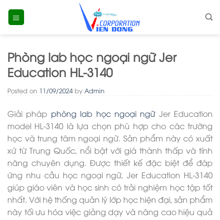
Skip
to
content
Phòng lab học ngoại ngữ Jer
Education HL-3140
Posted on
11/09/2024
by
Admin
Giải pháp
phòng lab học ngoại ngữ
Jer Education
model HL-3140 là lựa chọn phù hợp cho các trường
học và trung tâm ngoại ngữ. Sản phẩm này có xuất
xứ từ Trung Quốc, nổi bật với giá thành thấp và tính
năng chuyên dụng. Được thiết kế đặc biệt để đáp
ứng nhu cầu học ngoại ngữ, Jer Education HL-3140
giúp giáo viên và học sinh có trải nghiệm học tập tốt
nhất. Với hệ thống quản lý lớp học hiện đại, sản phẩm
này tối ưu hóa việc giảng dạy và nâng cao hiệu quả