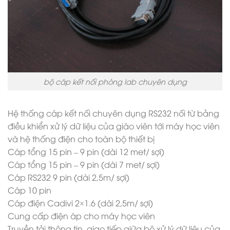
bộ cáp kết nối phòng lab chuyên dụng
Hệ thống cáp kết nối chuyên dụng RS232 nối từ bảng
điều khiển xử lý dữ liệu của giáo viên tới máy học viên
và hệ thống điện cho toàn bộ thiết bị
Cáp tổng 15 pin – 9 pin (dài 12 met/ sợi)
Cáp tổng 15 pin – 9 pin (dài 7 met/ sợi)
Cáp RS232 9 pin (dài 2,5m/ sợi)
Cáp 10 pin
Cáp điện Cadivi 2×1.6 (dài 2,5m/ sợi)
Cung cấp điện áp cho máy học viên
Truyền tải thông tin, giao tiếp giữa bộ xử lý dữ liệu của