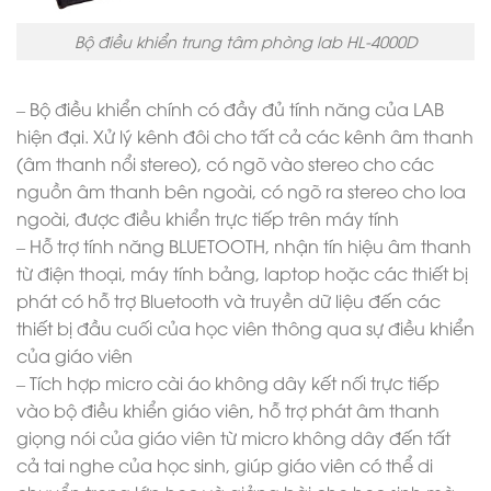
Bộ điều khiển trung tâm phòng lab HL-4000D
– Bộ điều khiển chính có đầy đủ tính năng của LAB
hiện đại. Xử lý kênh đôi cho tất cả các kênh âm thanh
(âm thanh nổi stereo), có ngõ vào stereo cho các
nguồn âm thanh bên ngoài, có ngõ ra stereo cho loa
ngoài, được điều khiển trực tiếp trên máy tính
– Hỗ trợ tính năng BLUETOOTH, nhận tín hiệu âm thanh
từ điện thoại, máy tính bảng, laptop hoặc các thiết bị
phát có hỗ trợ Bluetooth và truyền dữ liệu đến các
thiết bị đầu cuối của học viên thông qua sự điều khiển
của giáo viên
– Tích hợp micro cài áo không dây kết nối trực tiếp
vào bộ điều khiển giáo viên, hỗ trợ phát âm thanh
giọng nói của giáo viên từ micro không dây đến tất
cả tai nghe của học sinh, giúp giáo viên có thể di