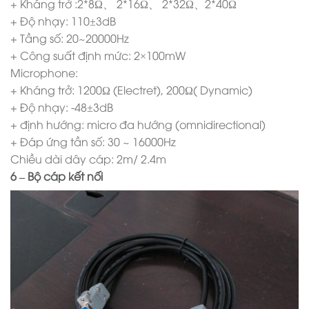
+ Kháng trở :2*8Ω、 2*16Ω、 2*32Ω、2*40Ω
+ Độ nhạy: 110±3dB
+ Tầng số: 20~20000Hz
+ Công suất định mức: 2×100mW
Microphone:
+ Kháng trở: 1200Ω (Electret), 200Ω( Dynamic)
+ Độ nhạy: -48±3dB
+ định hướng: micro đa hướng (omnidirectional)
+ Đáp ứng tần số: 30 ~ 16000Hz
Chiều dài dây cáp: 2m/ 2.4m
6 – Bộ cáp kết nối