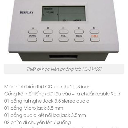
Thiết bị học viên phòng lab HL-3140ST
Màn hình hiển thị LCD kích thước 3 inch
Cổng kết nối tiếng/dữ liệu vào – ra chuẩn cable 9pin
01 cổng tai nghe Jack 3.5 stereo audio
01 cổng Micro jack 3.5 mm
01 cổng audio kết nối loa jack 3.5mm
02 phím di chuyển lên / xuống