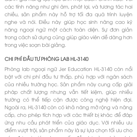
các tính năng như ghi âm, phát lại, và tương tác hai
chiều, sản phẩm này hỗ trợ tối đa quá trình luyện
nghe và nói. Điều này giúp học sinh nâng cao kỹ
năng ngoại ngữ một cách toàn diện. Sự đơn giản
trong cách sử dụng cũng giúp giáo viên dễ dàng hơn
trong việc soạn bài giảng.
CHI PHÍ ĐẦU TƯ PHÒNG LAB HL-3140
Phòng lab ngoại ngữ Jer Education HL-3140 còn nổi
bật với chi phí đầu tư thấp, phù hợp với ngân sách
của nhiều trường học. Sản phẩm này cung cấp giải
pháp chất lượng nhưng vẫn tiết kiệm, giúp nhiều
trường có thể tiếp cận được công nghệ hiện đại.
Ngoài ra, HL-3140 còn có khả năng mở rộng và nâng
cấp, cho phép tích hợp với các thiết bị khác để đáp
ứng nhu cầu phát triển của giáo dục. Với nhiều ưu
điểm vượt trội, sản phẩm này là sự lựa chọn tối ưu cho