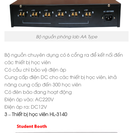
Bộ nguồn phòng lab AA Type
Bộ nguồn chuyên dụng có 6 cổng ra để kết nối đến
các thiết bị học viên
Có cầu chì bảo vệ điện áp
Cung cấp điện DC cho các thiết bị học viên, khả
năng cung cấp đến 300 học viên
Có đèn báo đang hoạt động
Điện áp vào: AC220V
Điện áp ra: DC12V
3 – Thiết bị học viên HL-3140