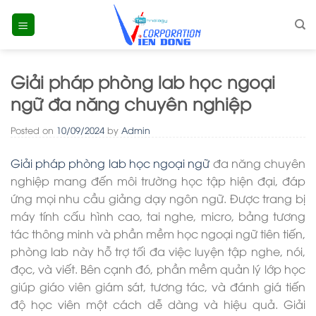
Skip
to
content
Giải pháp phòng lab học ngoại
ngữ đa năng chuyên nghiệp
Posted on
10/09/2024
by
Admin
Giải pháp phòng lab học ngoại ngữ
đa năng chuyên
nghiệp mang đến môi trường học tập hiện đại, đáp
ứng mọi nhu cầu giảng dạy ngôn ngữ. Được trang bị
máy tính cấu hình cao, tai nghe, micro, bảng tương
tác thông minh và phần mềm học ngoại ngữ tiên tiến,
phòng lab này hỗ trợ tối đa việc luyện tập nghe, nói,
đọc, và viết. Bên cạnh đó, phần mềm quản lý lớp học
giúp giáo viên giám sát, tương tác, và đánh giá tiến
độ học viên một cách dễ dàng và hiệu quả. Giải