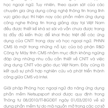
học ngoại ngữ. Tuy nhiên, theo quan sát của các
chuyên gia ứng dụng công nghệ thông tin trong lĩnh
vực giáo dục thì hiện nay các phần mềm ứng dụng
công nghe thông tin trong giảng dạy tại Việt Nam
đều được thiết kế khá sơ sài và vẫn chưa được trang
bị đầy đủ kiến thức để khai thác triệt để các ứng
dụng của CNTT trong dạy và học ngoại ngữ. PHNN
CMS là một trong những nỗ lực của bộ phận R&D
Công ty Máy tính CMS nhằm mục đích không ngừng
đáp ứng những nhu cầu cần thiết về CNTT và việc
ứng dụng CNTT vào giáo dục Việt Nam. Đây cũng là
kết quả sự phối hợp nghiên cứu và phát triển thành
công giữa CMS và Intel.
Giải pháp Phòng học ngoại ngữ đa năng ứng dụng
phần mềm Netsupsport shool được quy định trong
Thông tư 08/2010/TT-BGDĐT ngày 01/03/2010 về sử
dụng phần mềm tự do mã nguồn mở trong các cơ sở