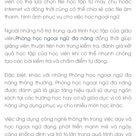
viên có thể lựa chọn file học tập từ máy chủ hoặc
internet và đồng thời cũng có thể chia sẻ các file âm
thanh, hình ảnh phục vụ cho việc học ngoại ngữ.
Ngoài những hỗ trợ trong quá trình học tập của giáo
viên,
Phòng học ngoại ngữ đa năng
đồng thời giúp
giảng viên thuận tiện hơn trong kiểm tra, đánh giá kết
quả học tập của học viên khi có thể nhanh chóng
tạo các bài kiểm tra và chấm điểm tự động.
Đặc biệt, khác với những Phòng học ngoại ngữ đa
năng thông thường, Phòng học ngoại ngữ đa năng
được đánh giá là giúp tăng hiệu quả sử dụng ngân
sách tại các trường học hay cơ sở giáo dục vì có khả
năng ứng dụng phục vụ cho nhiều môn học khác.
Việc ứng dụng công nghê thông tin trong việc dạy và
học ngoại ngữ đang phát triển mạnh mẽ và ngày
càng khẳng định vai trò to lớn trong quá trình dạy và