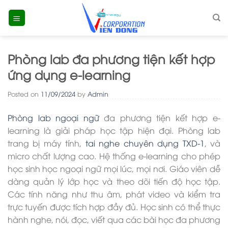
Skip
to
content
Phòng lab đa phương tiện kết hợp
ứng dụng e-learning
Posted on
11/09/2024
by
Admin
Phòng lab ngoại ngữ
đa phương tiện kết hợp e-
learning là giải pháp học tập hiện đại. Phòng lab
trang bị máy tính,
tai nghe chuyên dụng TXD-1
, và
micro chất lượng cao. Hệ thống e-learning cho phép
học sinh học ngoại ngữ mọi lúc, mọi nơi. Giáo viên dễ
dàng quản lý lớp học và theo dõi tiến độ học tập.
Các tính năng như thu âm, phát video và kiểm tra
trực tuyến được tích hợp đầy đủ. Học sinh có thể thực
hành nghe, nói, đọc, viết qua các bài học đa phương