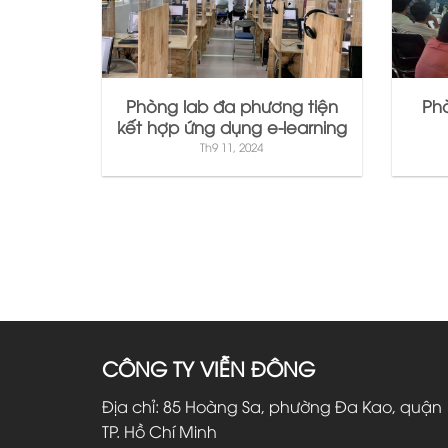
Phòng lab đa phương tiện
Ph
kết hợp ứng dụng e-learning
Th9 11, 2024
CÔNG TY VIỄN ĐÔNG
Địa chỉ: 85 Hoàng Sa, phường Đa Kao, quận 
TP. Hồ Chí Minh