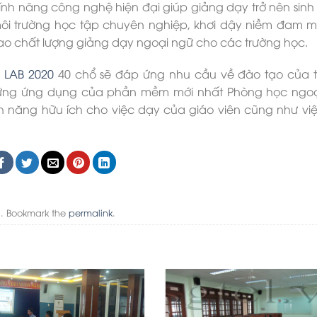
ính năng công nghệ hiện đại giúp giảng dạy trở nên sinh
môi trường học tập chuyên nghiệp, khơi dậy niềm đam 
cao chất lượng giảng dạy ngoại ngữ cho các trường học.
 LAB 2020
40 chổ sẽ đáp ứng nhu cầu về đào tạo của 
những ứng dụng của phần mềm mới nhất Phòng học ngo
nh năng hữu ích cho việc dạy của giáo viên cũng như vi
g
. Bookmark the
permalink
.