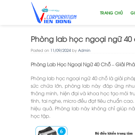
Skip
to
TRANG CHỦ
GI
content
Phòng lab học ngoại ngữ 40
Posted on
11/09/2024
by
Admin
Phòng Lab Học Ngoại Ngữ 40 Chỗ – Giải Ph
Phòng lab học ngoại ngữ 40 chỗ là giải pháp
sức chứa lớn, phòng lab này đáp ứng nhu
thông minh, hiện đại và khoa học tạo môi t
tính, tai nghe, micro đều đạt tiêu chuẩn cao
hiệu quả. Phòng lab này không chỉ giúp 
học tập.