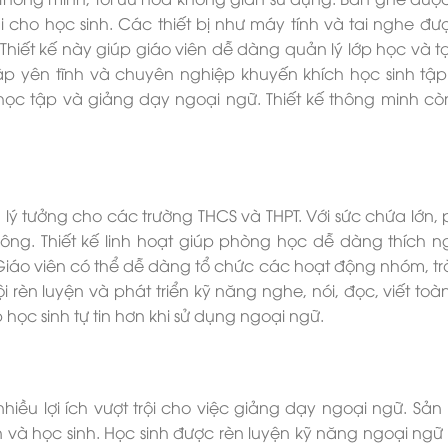
 cho học sinh. Các thiết bị như máy tính và tai nghe đư
Thiết kế này giúp giáo viên dễ dàng quản lý lớp học và t
ập yên tĩnh và chuyên nghiệp khuyến khích học sinh tập
ọc tập và giảng dạy ngoại ngữ. Thiết kế thông minh cò
 lý tưởng cho các trường THCS và THPT. Với sức chứa lớn,
g. Thiết kế linh hoạt giúp phòng học dễ dàng thích ng
áo viên có thể dễ dàng tổ chức các hoạt động nhóm, trò
 rèn luyện và phát triển kỹ năng nghe, nói, đọc, viết toàn
học sinh tự tin hơn khi sử dụng ngoại ngữ.
iều lợi ích vượt trội cho việc giảng dạy ngoại ngữ. Sả
n và học sinh. Học sinh được rèn luyện kỹ năng ngoại ngữ