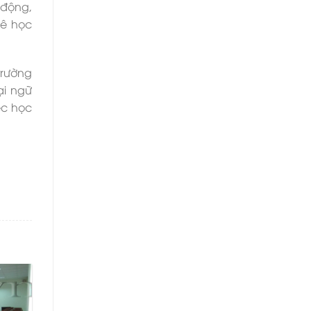
 động,
mê học
trường
ại ngữ
ệc học