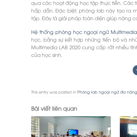
qua các hoạt động học tập thực tiễn. Các t
hấp dẫn. Đặc biệt, phòng lab này tạo ra 
tập. Đây là giải pháp toàn diện giúp nâng 
Hệ thống phòng học ngoại ngữ Multimedia
học, bằng sự kết hợp những tiến bộ và 
Multimedia LAB 2020 cung cấp rất nhiều tí
của học sinh.
This entry was posted in
Phòng lab ngoại ngữ đa năn
Bài viết liên quan