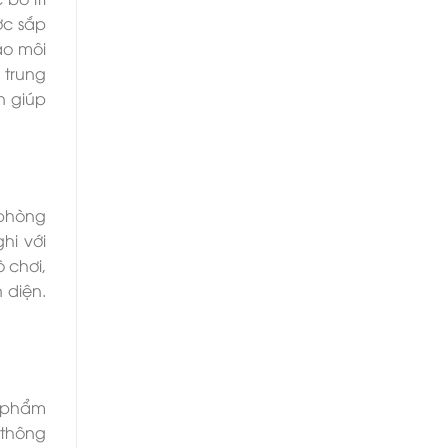
ợc sắp
ạo môi
 trung
n giúp
 phòng
hi với
 chơi,
 diện.
n phẩm
 thông