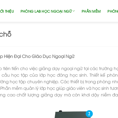
ỚI THIỆU
PHÒNG LAB HỌC NGOẠI NGỮ
PHẦN MỀM
PHÒN
 chỗ
áp Hiện Đại Cho Giáo Dục Ngoại Ngữ
 tiên tiến cho việc giảng dạy ngoại ngữ tại các trường họ
 cầu học tập của lớp học đông học sinh. Thiết kế phò
rường học tập chuyên nghiệp. Các thiết bị trong phòng n
. Phần mềm quản lý lớp học giúp giáo viên và học sinh tươ
nâng cao chất lượng giảng dạy mà còn khơi dậy niềm 