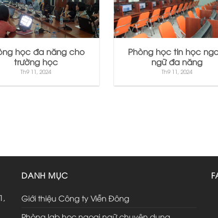
òng học đa năng cho
Phòng học tin học ngo
trường học
ngữ đa năng
Th9 11, 2024
Th9 11, 2024
DANH MỤC
F
1,
Giới thiệu Công ty Viễn Đông
Phòng lab học ngoại ngữ chuyên dụng