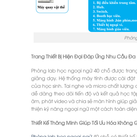
Phòng
Trang Thiết Bị Hiện Đại Đáp Ứng Nhu Cầu Đ
Phòng lab học ngoại ngữ 40 chỗ được trang b
giảng dạy. Hệ thống máy tính được cài đặ
của học sinh. Tai nghe và micro chất lượng
dễ dàng theo dõi tiến độ và kết quả học t
âm, phát video và chia sẻ màn hình giúp giả
thiện kỹ năng ngoại ngữ một cách toàn diện
Thiết Kế Thông Minh Giúp Tối Ưu Hóa Không 
Phòng lab học ngoại ngữ
40 chỗ có thiết kế