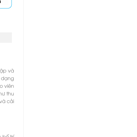
tập và
a dạng
o viên
hư thu
và cải
bố trí