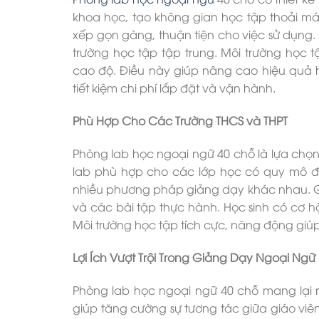
khoa học, tạo không gian học tập thoải mái
xếp gọn gàng, thuận tiện cho việc sử dụng. 
trường học tập tập trung. Môi trường học t
cao độ. Điều này giúp nâng cao hiệu quả h
tiết kiệm chi phí lắp đặt và vận hành.
Phù Hợp Cho Các Trường THCS và THPT
Phòng lab học ngoại ngữ 40 chỗ là lựa chọn
lab phù hợp cho các lớp học có quy mô đôn
nhiều phương pháp giảng dạy khác nhau. Gi
và các bài tập thực hành. Học sinh có cơ hội
Môi trường học tập tích cực, năng động giúp 
Lợi Ích Vượt Trội Trong Giảng Dạy Ngoại Ngữ
Phòng lab học ngoại ngữ 40 chỗ mang lại nh
giúp tăng cường sự tương tác giữa giáo viê