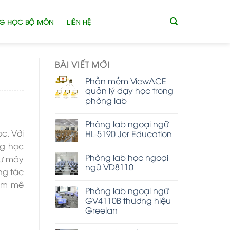
G HỌC BỘ MÔN
LIÊN HỆ
BÀI VIẾT MỚI
Phần mềm ViewACE
quản lý dạy học trong
phòng lab
Phòng lab ngoại ngữ
c. Với
HL-5190 Jer Education
ng học
Phòng lab học ngoại
hư máy
ngữ VD8110
ng tác
đam mê
Phòng lab ngoại ngữ
GV4110B thương hiệu
Greelan