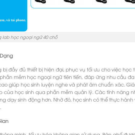
 lab học ngoại ngữ 40 chỗ
a Dạng
ị đầy đủ thiết bị hiện đại, phục vụ tối ưu cho việc học 
t phần mềm học ngoại ngữ tiên tiến, đáp ứng nhu cầu đ
 cao giúp học sinh luyện nghe và phát âm chuẩn xác. Giá
ập của học sinh qua phần mềm quản lý. Các tính năng n
ng dạy sinh động hơn. Nhờ đó, học sinh có thể thực hành 
.
Gian
 thông minh, tối ưu hóa không gian sử dụng. Bàn ghế được 